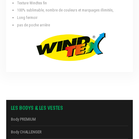
Texture Windtex fin
100% sublimable, nombre de couleurs et marquages illimités,
Long fermoir
pas de poche arrière
LES BODYS & LES VESTES
Body PREMIUM
Body CHALLENGER