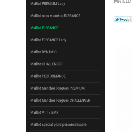
MAILLO
Maillot PREMIUM Lady
Maillot sans manches ELEGANCE
Maillot ELEGANCE
Maillot ELEGANCE Lady
Maillot DYNAMIC
Maillot CHALLENGER
Maillot PERFORMANCE
Maillot Manches longues PREMIUM
Maillot Manches longues CHALLENGER
Maillot VTT / BMX
Maillot spécial pluie personnalisable