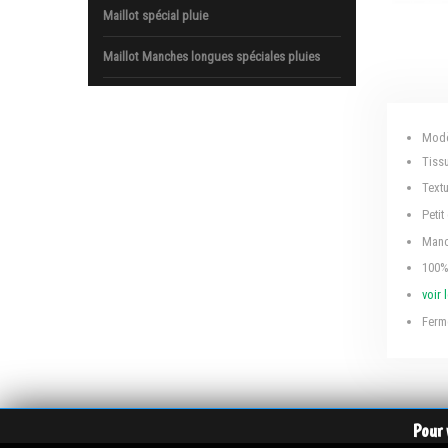
Maillot spécial pluie
Maillot Manches longues spéciales pluies
Modè
Tiss
Text
Petit
Manc
100%
voir 
Ferme
Pour 