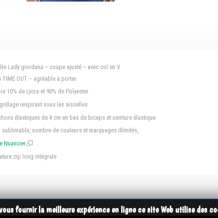
le Lady giordana – coupe ajusté – avec col en V
u TIME OUT – agréable à porter
ure 10% de Lycra et 90% de Polyester
 grillage respirant sous les aisselles
hons élastiques de 4 cm en bas de biceps et ceinture élastique
 sublimable, nombre de couleurs et marquages illimités,
le Nuancier
ture zip long intégrale
vous fournir la meilleure expérience en ligne ce site Web utilise des co