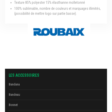
Texture 85% polyester 15% élasthanne molletonné
100% sublimable, nombre de couleurs et marquages illimités,
(possibilité de mettre logo sur partie basse).
LES ACCESSOIRES
Bandana
Bandeau
Bonnet