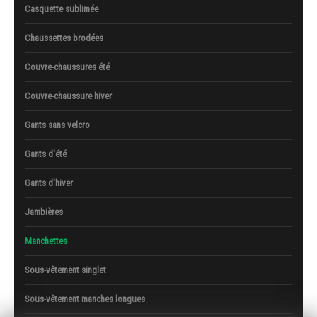
Casquette sublimée
Chaussettes brodées
Couvre-chaussures été
Couvre-chaussure hiver
Gants sans velcro
Gants d'été
Gants d'hiver
Jambières
Manchettes
Sous-vêtement singlet
Sous-vêtement manches longues