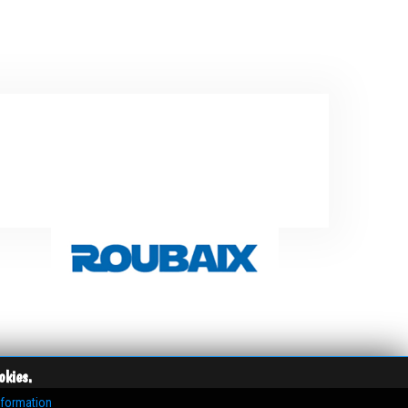
okies.
nformation