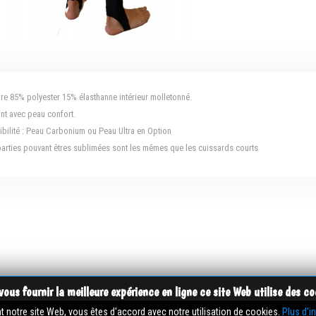
ure 85% polyester 15% élasthanne intérieur molletonné.
ant avec peau confort.
ibilité : Peau Carbonium ou Peau Ultra en Option
parties pouvant êtres sublimées sont les mêmes que les cuissards courts
vous fournir la meilleure expérience en ligne ce site Web utilise des co
nt notre site Web, vous êtes d'accord avec notre utilisation de cookies.
Plus d'i