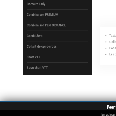
Corsaire Lady
Combinaison PREMIUM
Combinaison PERFORMANCE
Text
Combi Aero
Coll
Collant de cyclo-cross
Poss
Les 
Short VTT
Sous-short VTT
Pour 
En utilisa