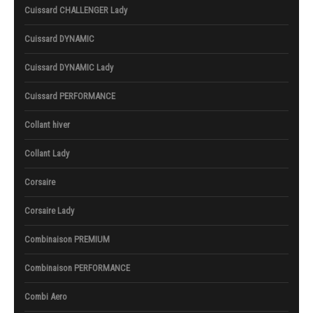
Cuissard CHALLENGER Lady
Cuissard DYNAMIC
Cuissard DYNAMIC Lady
Cuissard PERFORMANCE
Collant hiver
Collant Lady
Corsaire
Corsaire Lady
Combinaison PREMIUM
Combinaison PERFORMANCE
Combi Aero