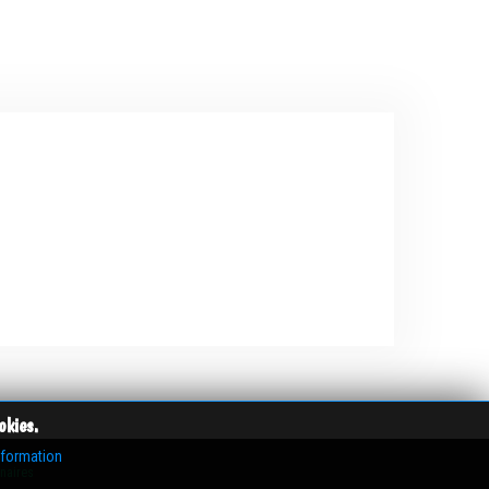
okies.
nformation
enaires