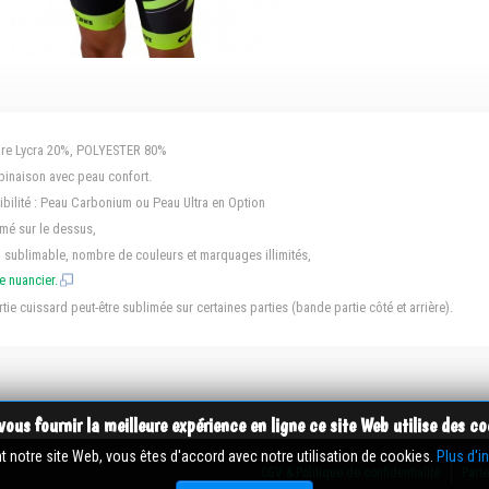
ure Lycra 20%, POLYESTER 80%
inaison avec peau confort.
ibilité : Peau Carbonium ou Peau Ultra en Option
imé sur le dessus,
 sublimable, nombre de couleurs et marquages illimités,
le nuancier.
rtie cuissard peut-être sublimée sur certaines parties (bande partie côté et arrière).
vous fournir la meilleure expérience en ligne ce site Web utilise des co
nt notre site Web, vous êtes d'accord avec notre utilisation de cookies.
Plus d'i
CGV & Politique de confidentialité
Part