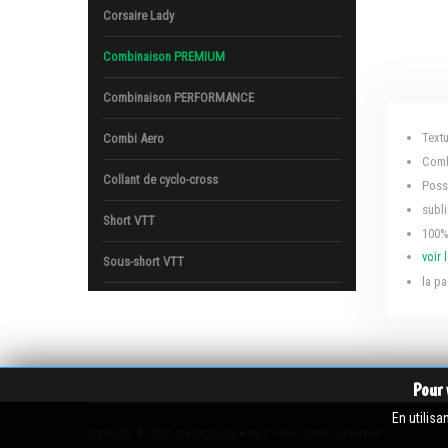
Corsaire Lady
Combinaison PREMIUM
Combinaison PERFORMANCE
Text
Combi Aero
Comb
Collant de cyclo-cross
Poss
subl
Short VTT
100%
voir 
Sous-short VTT
la pa
Pour 
En utilisa
Copyright © 2026 cres-cycling-wears - Tous droits réservés