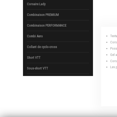
Corsaire Lady
Combinaison PREMIUM
Combinaison PERFORMANCE
Text
Combi Aero
Cors
Collant de cyclo-cross
Poss
Gel a
Short VTT
Cors
Les 
Sous-short VTT