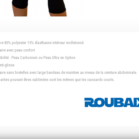
ure 85% polyester 15% élasthanne intérieur molletonné.
aire avec peau confort.
ibilité : Peau Carbonium ou Peau Ultra en Option
nti-glisse
aire sans bretelles avec large bandeau de maintien au niveau de la ceinture abdominale.
parties pouvant êtres sublimées sont les mêmes que les cuissards courts.